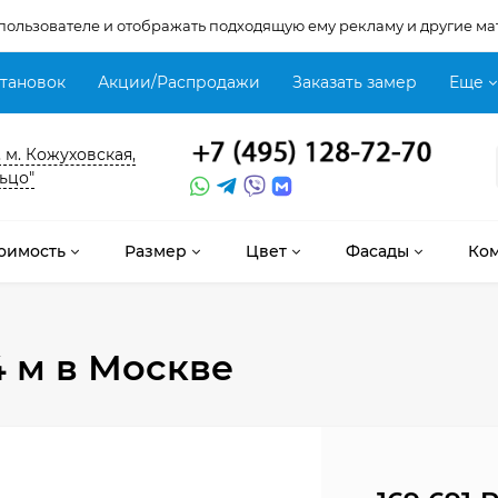
 пользователе и отображать подходящую ему рекламу и другие ма
становок
Акции/Распродажи
Заказать замер
Еще
, м. Кожуховская,
ьцо"
оимость
Размер
Цвет
Фасады
Ко
4 м
в Москве