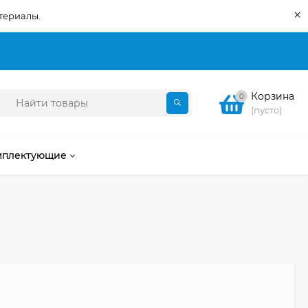
×
териалы.
Корзина
0
(пусто)
мплектующие