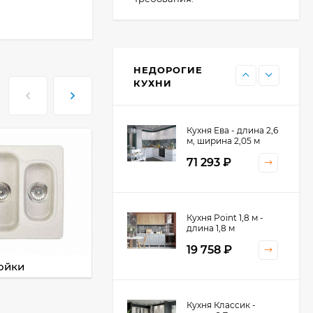
Кухня Point - длина 1
м
НЕДОРОГИЕ
11 476
₽
КУХНИ
Кухня Ева - длина 2,6
м, ширина 2,05 м
71 293
₽
Кухня Принцесса -
Кухня Point 1,8 м -
длина 2,4 м
длина 1,8 м
38 767
₽
19 758
₽
ойки
Смесители
Кухня Оптима - длина
Кухня Классик -