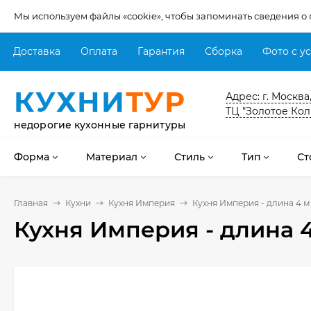
Мы используем файлы «cookie», чтобы запоминать сведения о
Доставка
Оплата
Гарантия
Сборка
Фото с у
КУХНИ
ТУР
Адрес: г. Москва
ТЦ "Золотое Кол
недорогие кухонные гарнитуры
Форма
Материал
Стиль
Тип
Ст
Главная
Кухни
Кухня Империя
Кухня Империя - длина 4 м
Кухня Империя - длина 