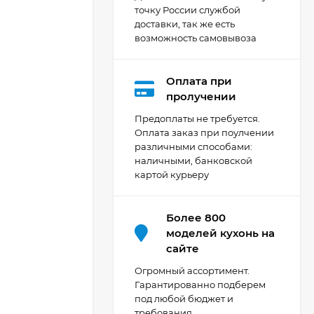
точку России службой
доставки, так же есть
возможность самовывоза
Оплата при
Кухня Мишель -
пролучении
длина 4,2 м
Предоплаты не требуется.
69 303
₽
Оплата заказ при поулчении
различными способами:
наличными, банковской
картой курьеру
Кухня Принцесса -
длина 2,4 м, ширина
1,2 м
44 091
₽
Более 800
моделей кухонь на
сайте
Кухня Point 1,2 м -
Огромный ассортимент.
длина 1,2 м
Гарантированно подберем
под любой бюджет и
13 655
₽
требования.