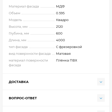
Материал фасада
МДФ
Объем
0.595
Модель
Квадро
Высота, мм
2120
Глубина, мм
600
Длина, мм
4000
тип фасада
С фрезеровкой
вид поверхности фасада
Матовая
материал поверхности
Плёнка ПВХ
фасада
ДОСТАВКА
ВОПРОС-ОТВЕТ