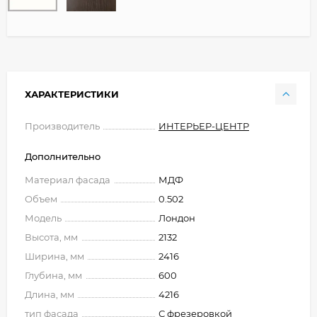
ХАРАКТЕРИСТИКИ
Производитель
ИНТЕРЬЕР-ЦЕНТР
Дополнительно
Материал фасада
МДФ
Объем
0.502
Модель
Лондон
Высота, мм
2132
Ширина, мм
2416
Глубина, мм
600
Длина, мм
4216
тип фасада
С фрезеровкой