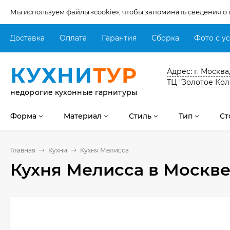
Мы используем файлы «cookie», чтобы запоминать сведения о
Доставка
Оплата
Гарантия
Сборка
Фото с у
КУХНИ
ТУР
Адрес: г. Москва
ТЦ "Золотое Кол
недорогие кухонные гарнитуры
Форма
Материал
Стиль
Тип
Ст
Главная
Кухни
Кухня Мелисса
Кухня Мелисса
в Москв