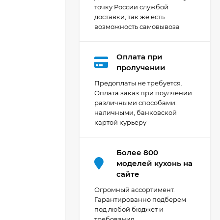
точку России службой
доставки, так же есть
возможность самовывоза
Оплата при
Кухня Мишель -
пролучении
длина 4,2 м
Предоплаты не требуется.
69 303
₽
Оплата заказ при поулчении
различными способами:
наличными, банковской
картой курьеру
Кухня Принцесса -
длина 2,4 м, ширина
1,2 м
44 091
₽
Более 800
моделей кухонь на
сайте
Кухня Point 1,2 м -
Огромный ассортимент.
длина 1,2 м
Гарантированно подберем
под любой бюджет и
13 655
₽
требования.