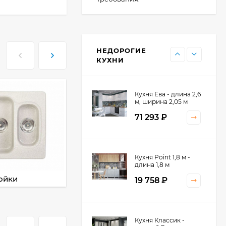
Кухня Point - длина 1
м
НЕДОРОГИЕ
11 476
₽
КУХНИ
Кухня Ева - длина 2,6
м, ширина 2,05 м
71 293
₽
Кухня Принцесса -
Кухня Point 1,8 м -
длина 2,4 м
длина 1,8 м
ойки
Смесители
38 767
₽
19 758
₽
Кухня Оптима - длина
Кухня Классик -