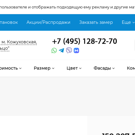
 пользователе и отображать подходящую ему рекламу и другие ма
становок
Акции/Распродажи
Заказать замер
Еще
, м. Кожуховская,
ьцо"
оимость
Размер
Цвет
Фасады
Ко
е