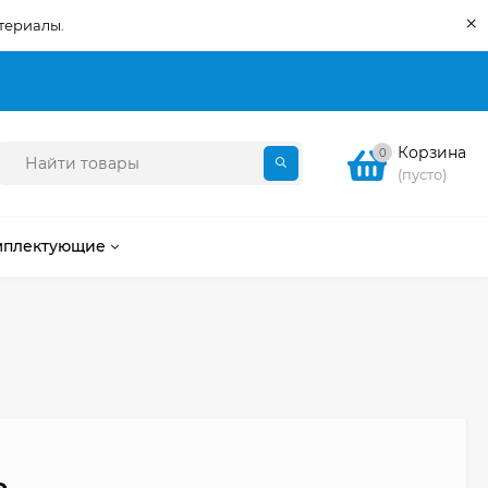
×
териалы.
Корзина
0
(пусто)
мплектующие