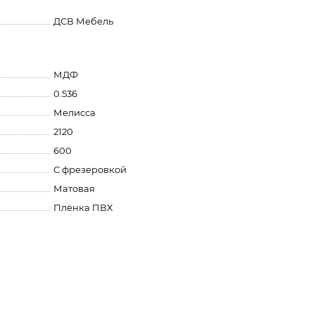
ДСВ Мебель
МДФ
0.536
Мелисса
2120
600
С фрезеровкой
Матовая
Плёнка ПВХ