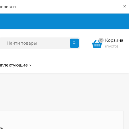
×
териалы.
Корзина
0
(пусто)
мплектующие