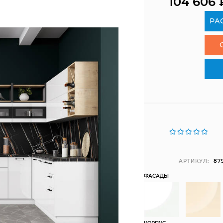
104 606
РА
АРТИКУЛ:
87
ФАСАДЫ