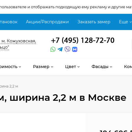
 пользователе и отображать подходящую ему рекламу и другие ма
становок
Акции/Распродажи
Заказать замер
Еще
, м. Кожуховская,
ьцо"
оимость
Размер
Цвет
Фасады
Ко
рина 2,2 м
м, ширина 2,2 м
в Москве