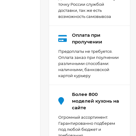
точку России службой
доставки, так же есть
возможность самовывоза
Оплата при
Кухня Мишель -
пролучении
длина 4,2 м
Предоплаты не требуется.
69 303
₽
Оплата заказ при поулчении
различными способами:
наличными, банковской
картой курьеру
Кухня Принцесса -
длина 2,4 м, ширина
1,2 м
44 091
₽
Более 800
моделей кухонь на
сайте
Кухня Point 1,2 м -
Огромный ассортимент.
длина 1,2 м
Гарантированно подберем
под любой бюджет и
13 655
₽
требования.