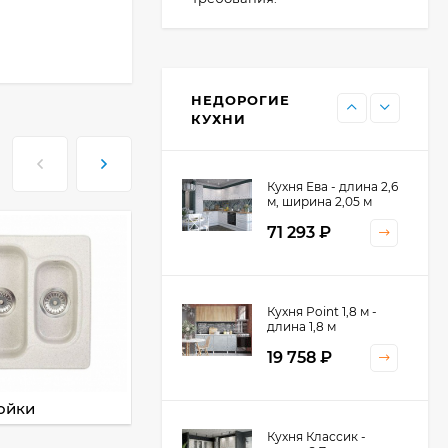
Кухня Point - длина 1
м
НЕДОРОГИЕ
11 476
₽
КУХНИ
Кухня Ева - длина 2,6
м, ширина 2,05 м
71 293
₽
Кухня Принцесса -
Кухня Point 1,8 м -
длина 2,4 м
длина 1,8 м
38 767
₽
19 758
₽
ойки
Смесители
Кухня Оптима - длина
Кухня Классик -