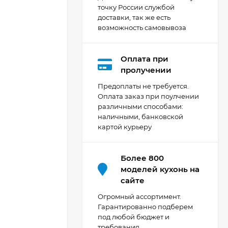
точку России службой
доставки, так же есть
возможность самовывоза
Оплата при
Кухня Мишель -
пролучении
длина 4,2 м
Предоплаты не требуется.
69 303
₽
Оплата заказ при поулчении
различными способами:
наличными, банковской
картой курьеру
Кухня Принцесса -
длина 2,4 м, ширина
1,2 м
44 091
₽
Более 800
моделей кухонь на
сайте
Кухня Point 1,2 м -
Огромный ассортимент.
длина 1,2 м
Гарантированно подберем
под любой бюджет и
13 655
₽
требования.