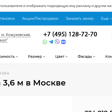
 пользователе и отображать подходящую ему рекламу и другие ма
становок
Акции/Распродажи
Заказать замер
Еще
, м. Кожуховская,
ьцо"
оимость
Размер
Цвет
Фасады
Ко
 3,6 м
 3,6 м
в Москве