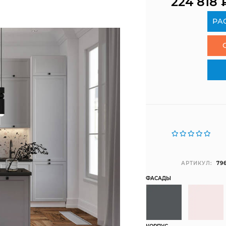
224 818
РА
АРТИКУЛ:
79
ФАСАДЫ