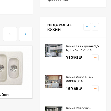
Кухня Point - длина 1
м
НЕДОРОГИЕ
11 476
₽
КУХНИ
Кухня Ева - длина 2,6
м, ширина 2,05 м
71 293
₽
Кухня Принцесса -
Кухня Point 1,8 м -
длина 2,4 м
длина 1,8 м
38 767
₽
19 758
₽
ойки
Смесители
Кухня Оптима - длина
Кухня Классик -