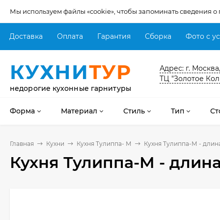
Мы используем файлы «cookie», чтобы запоминать сведения о
Доставка
Оплата
Гарантия
Сборка
Фото с у
КУХНИ
ТУР
Адрес: г. Москва
ТЦ "Золотое Кол
недорогие кухонные гарнитуры
Форма
Материал
Стиль
Тип
Ст
Главная
Кухни
Кухня Тулиппа- М
Кухня Тулиппа-М - длина
Кухня Тулиппа-М - длина