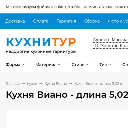
Мы используем файлы «cookie», чтобы запоминать сведения о
Доставка
Оплата
Гарантия
Сборка
Фото с у
КУХНИ
ТУР
Адрес: г. Москва
ТЦ "Золотое Кол
недорогие кухонные гарнитуры
Форма
Материал
Стиль
Тип
Ст
Главная
Кухни
Кухня Виано
Кухня Виано - длина 5,02 м
Кухня Виано - длина 5,0