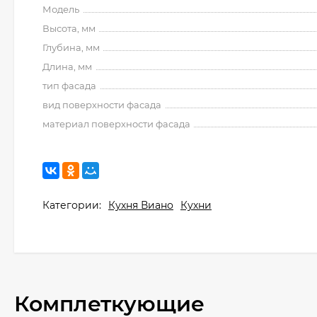
Модель
Высота, мм
Глубина, мм
Длина, мм
тип фасада
вид поверхности фасада
материал поверхности фасада
Категории:
Кухня Виано
Кухни
Комплеткующие