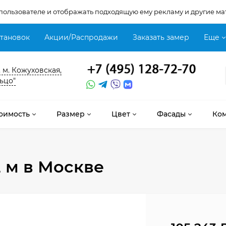
 пользователе и отображать подходящую ему рекламу и другие ма
становок
Акции/Распродажи
Заказать замер
Еще
, м. Кожуховская,
ьцо"
оимость
Размер
Цвет
Фасады
Ко
2 м
в Москве