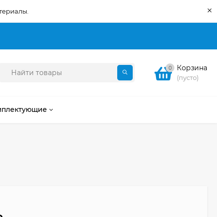
×
териалы.
Корзина
0
(пусто)
мплектующие