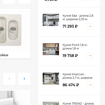
Кухня Ева - длина 2,6
м, ширина 2,05 м
71 293
₽
Кухня Принцесса -
Кухня Point 1,8 м -
длина 2,4 м
длина 1,8 м
ойки
Смесители
38 767
₽
19 758
₽
Кухня Оптима - длина
Кухня Классик -
2,8 м, ширина 1,4 м
длина 2,7 м, ширина
2,2 м
52 197
₽
86 474
₽
Кухня Камелия -
Кухня TREND - длина