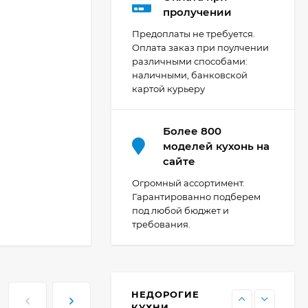
Кухня Мишель -
пролучении
длина 4,2 м
Предоплаты не требуется.
69 303
₽
Оплата заказ при поулчении
различными способами:
наличными, банковской
картой курьеру
Кухня Принцесса -
длина 2,4 м, ширина
1,2 м
44 091
₽
Более 800
моделей кухонь на
сайте
Кухня Point 1,2 м -
Огромный ассортимент.
длина 1,2 м
Гарантированно подберем
под любой бюджет и
13 655
₽
требования.
Кухня Point - длина 1
м
НЕДОРОГИЕ
11 476
₽
КУХНИ