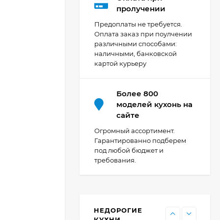
Кухня Мишель -
пролучении
длина 4,2 м
Предоплаты не требуется.
69 303
₽
Оплата заказ при поулчении
различными способами:
наличными, банковской
картой курьеру
Кухня Принцесса -
длина 2,4 м, ширина
1,2 м
44 091
₽
Более 800
моделей кухонь на
сайте
Кухня Point 1,2 м -
Огромный ассортимент.
длина 1,2 м
Гарантированно подберем
под любой бюджет и
13 655
₽
требования.
Кухня Point - длина 1
м
НЕДОРОГИЕ
11 476
₽
КУХНИ