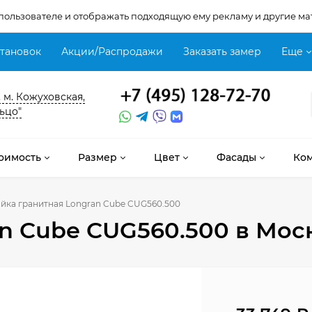
 пользователе и отображать подходящую ему рекламу и другие ма
становок
Акции/Распродажи
Заказать замер
Еще
, м. Кожуховская,
ьцо"
оимость
Размер
Цвет
Фасады
Ко
йка гранитная Longran Cube CUG560.500
n Cube CUG560.500
в Мос