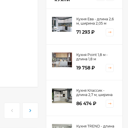
Кухня Ева - длина 2,6
м, ширина 2,05 м
71 293
₽
Кухня Принцесса -
Кухня Point 1,8 м -
длина 2,4 м
длина 1,8 м
38 767
₽
19 758
₽
Кухня Оптима - длина
Кухня Классик -
2,8 м, ширина 1,4 м
длина 2,7 м, ширина
2,2 м
52 197
₽
86 474
₽
Кухня Камелия -
Кухня TREND - длина