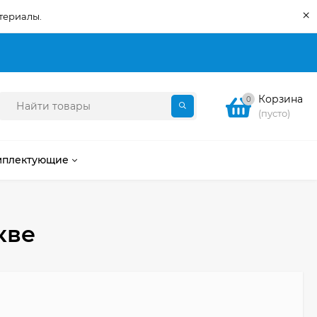
×
териалы.
Корзина
0
(пусто)
мплектующие
кве