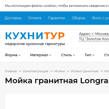
Мы используем файлы «cookie», чтобы запоминать сведения о
Доставка
Оплата
Гарантия
Сборка
Фото с у
КУХНИ
ТУР
Адрес: г. Москва
ТЦ "Золотое Кол
недорогие кухонные гарнитуры
Форма
Материал
Стиль
Тип
Ст
Главная
Комплектующие
Мойки
Мойки гранитные
Мо
Мойка гранитная Longra