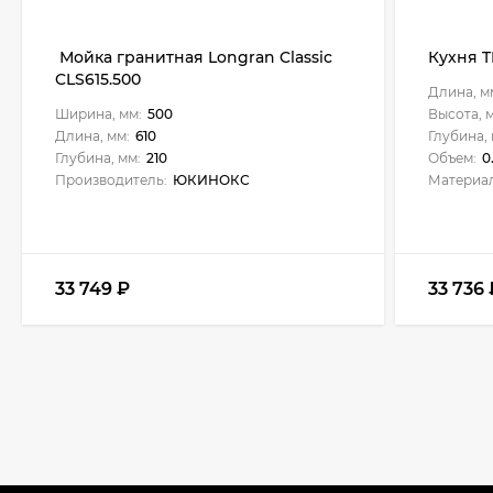
Мойка гранитная Longran Classic
Кухня T
CLS615.500
Длина, м
Ширина, мм:
500
Высота, 
Длина, мм:
610
Глубина, 
Глубина, мм:
210
Объем:
0
Производитель:
ЮКИНОКС
Материал
33 749
₽
33 736