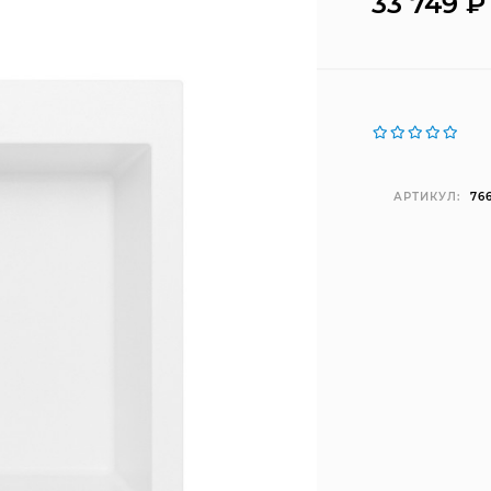
33 749
₽
АРТИКУЛ:
76