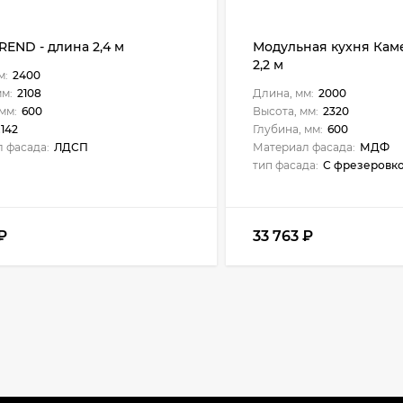
REND - длина 2,4 м
Модульная кухня Кам
2,2 м
м:
2400
мм:
2108
Длина, мм:
2000
мм:
600
Высота, мм:
2320
.142
Глубина, мм:
600
 фасада:
ЛДСП
Материал фасада:
МДФ
тип фасада:
С фрезеровк
₽
33 763
₽