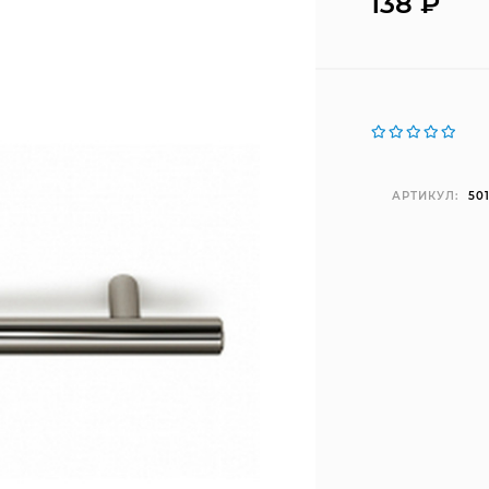
138
₽
АРТИКУЛ:
50