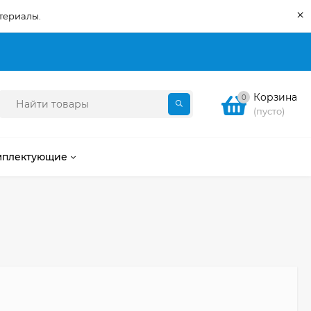
×
териалы.
Корзина
0
(пусто)
мплектующие