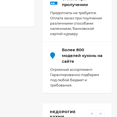
Кухня Мишель -
пролучении
длина 4,2 м
Предоплаты не требуется.
69 303
₽
Оплата заказ при поулчении
различными способами:
наличными, банковской
картой курьеру
Кухня Принцесса -
длина 2,4 м, ширина
1,2 м
44 091
₽
Более 800
моделей кухонь на
сайте
Кухня Point 1,2 м -
Огромный ассортимент.
длина 1,2 м
Гарантированно подберем
под любой бюджет и
13 655
₽
требования.
Кухня Point - длина 1
м
НЕДОРОГИЕ
11 476
₽
КУХНИ