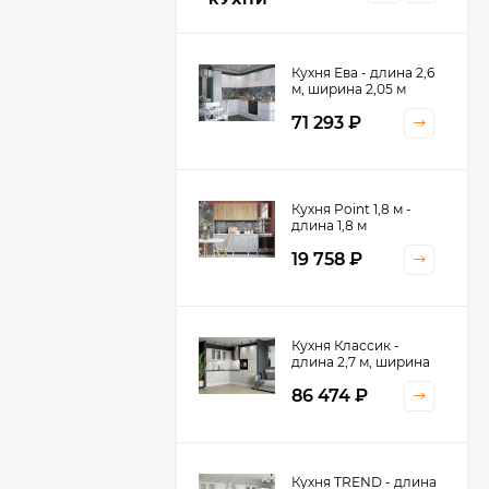
Кухня Ева - длина 2,6
м, ширина 2,05 м
71 293
₽
Кухня Принцесса -
Кухня Point 1,8 м -
длина 2,4 м
длина 1,8 м
38 767
₽
19 758
₽
Кухня Оптима - длина
Кухня Классик -
2,8 м, ширина 1,4 м
длина 2,7 м, ширина
2,2 м
52 197
₽
86 474
₽
Кухня Камелия -
Кухня TREND - длина