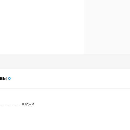
ЫВЫ
0
Юджи