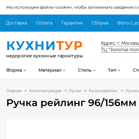
Мы используем файлы «cookie», чтобы запоминать сведения о
Доставка
Оплата
Гарантия
Сборка
Фото с у
КУХНИ
ТУР
Адрес: г. Москва
ТЦ "Золотое Кол
недорогие кухонные гарнитуры
Форма
Материал
Стиль
Тип
Ст
Главная
Комплектующие
Ручки
Ручки рейлинг
Ручка 
Ручка рейлинг 96/156мм