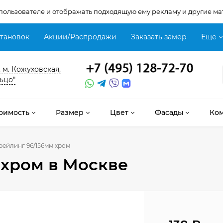
 пользователе и отображать подходящую ему рекламу и другие ма
становок
Акции/Распродажи
Заказать замер
Еще
, м. Кожуховская,
ьцо"
оимость
Размер
Цвет
Фасады
Ко
рейлинг 96/156мм хром
 хром
в Москве