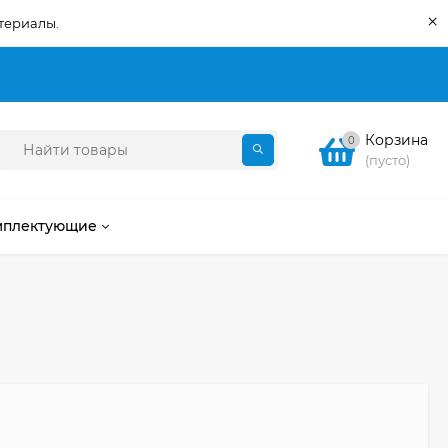
×
териалы.
Корзина
0
(пусто)
мплектующие