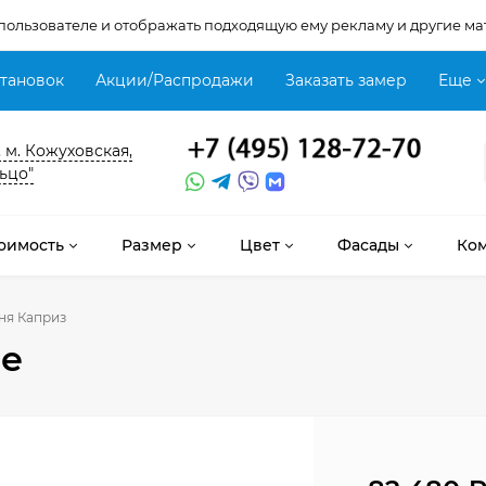
 пользователе и отображать подходящую ему рекламу и другие ма
становок
Акции/Распродажи
Заказать замер
Еще
, м. Кожуховская,
ьцо"
оимость
Размер
Цвет
Фасады
Ко
ня Каприз
е