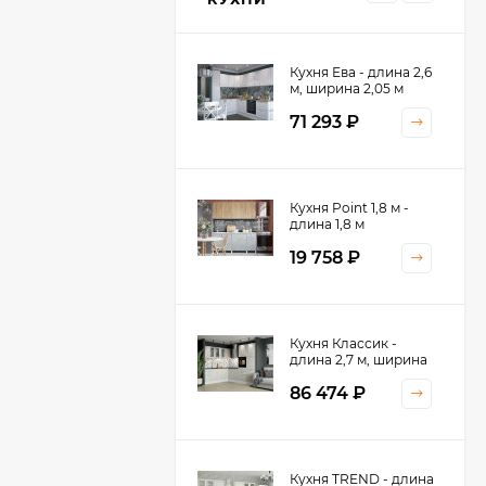
Кухня Ева - длина 2,6
м, ширина 2,05 м
71 293
₽
Кухня Принцесса -
Кухня Point 1,8 м -
длина 2,4 м
длина 1,8 м
38 767
₽
19 758
₽
Кухня Оптима - длина
Кухня Классик -
2,8 м, ширина 1,4 м
длина 2,7 м, ширина
2,2 м
52 197
₽
86 474
₽
Кухня Камелия -
Кухня TREND - длина