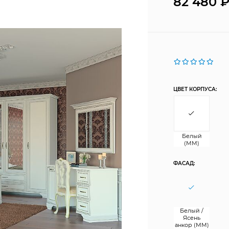
82 480
ЦВЕТ КОРПУСА:
Белый
(ММ)
ФАСАД:
Белый /
Ясень
анкор (ММ)