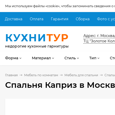
Мы используем файлы «cookie», чтобы запоминать сведения о
Доставка
Оплата
Гарантия
Сборка
Фото с у
КУХНИ
ТУР
Адрес: г. Москва
ТЦ "Золотое Кол
недорогие кухонные гарнитуры
Форма
Материал
Стиль
Тип
Ст
Главная
Мебель по комнатам
Мебель для спальни
Спаль
Спальня Каприз
в Москв