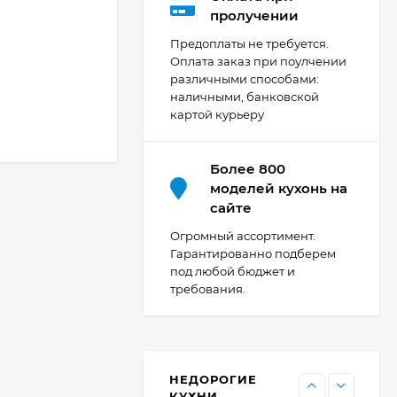
Кухня Мишель -
пролучении
длина 4,2 м
Предоплаты не требуется.
69 303
₽
Оплата заказ при поулчении
различными способами:
наличными, банковской
картой курьеру
Кухня Принцесса -
длина 2,4 м, ширина
1,2 м
44 091
₽
Более 800
моделей кухонь на
сайте
Кухня Point 1,2 м -
Огромный ассортимент.
длина 1,2 м
Гарантированно подберем
под любой бюджет и
13 655
₽
требования.
Кухня Point - длина 1
м
НЕДОРОГИЕ
11 476
₽
КУХНИ