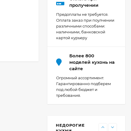
Кухня Мишель -
пролучении
длина 4,2 м
Предоплаты не требуется.
69 303
₽
Оплата заказ при поулчении
различными способами:
наличными, банковской
картой курьеру
Кухня Принцесса -
длина 2,4 м, ширина
1,2 м
44 091
₽
Более 800
моделей кухонь на
сайте
Кухня Point 1,2 м -
Огромный ассортимент.
длина 1,2 м
Гарантированно подберем
под любой бюджет и
13 655
₽
требования.
Кухня Point - длина 1
м
НЕДОРОГИЕ
11 476
₽
КУХНИ