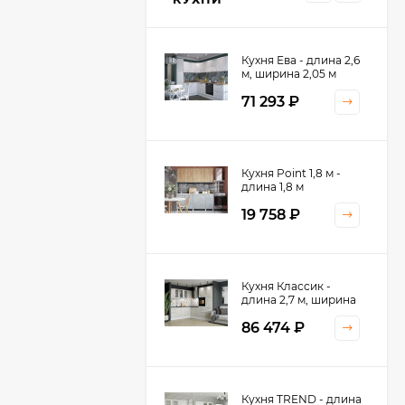
Кухня Ева - длина 2,6
м, ширина 2,05 м
71 293
₽
Кухня Принцесса -
Кухня Point 1,8 м -
длина 2,4 м
длина 1,8 м
38 767
₽
19 758
₽
Кухня Оптима - длина
Кухня Классик -
2,8 м, ширина 1,4 м
длина 2,7 м, ширина
2,2 м
52 197
₽
86 474
₽
Кухня Камелия -
Кухня TREND - длина