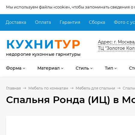
Мы используем файлы «cookie», чтобы запоминать сведения о
Доставка
Оплата
Гарантия
Сборка
Фото с у
КУХНИ
ТУР
Адрес: г. Москва
ТЦ "Золотое Кол
недорогие кухонные гарнитуры
Форма
Материал
Стиль
Тип
Ст
Главная
Мебель по комнатам
Мебель для спальни
Спаль
Спальня Ронда (ИЦ)
в М