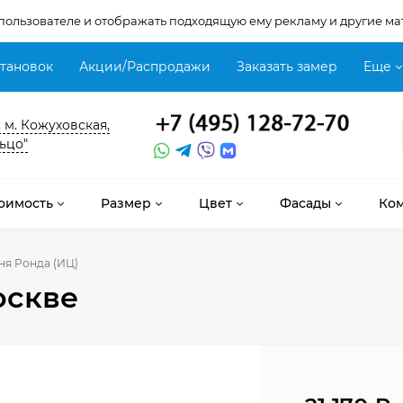
 пользователе и отображать подходящую ему рекламу и другие ма
становок
Акции/Распродажи
Заказать замер
Еще
, м. Кожуховская,
ьцо"
оимость
Размер
Цвет
Фасады
Ко
ня Ронда (ИЦ)
оскве