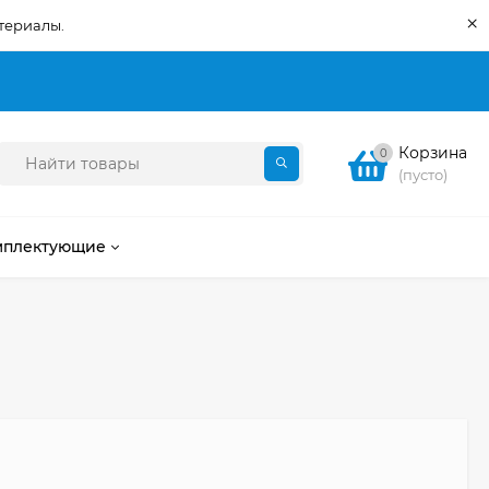
×
териалы.
Корзина
0
(пусто)
мплектующие