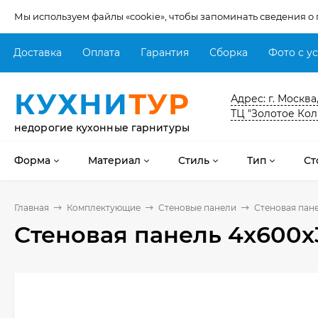
Мы используем файлы «cookie», чтобы запоминать сведения о
Доставка
Оплата
Гарантия
Сборка
Фото с у
КУХНИ
ТУР
Адрес: г. Москва
ТЦ "Золотое Кол
недорогие кухонные гарнитуры
Форма
Материал
Стиль
Тип
Ст
Главная
Комплектующие
Стеновые панели
Стеновая пан
Стеновая панель 4х600х