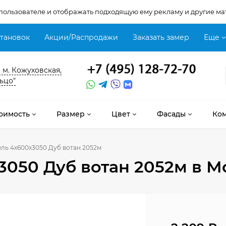
 пользователе и отображать подходящую ему рекламу и другие ма
становок
Акции/Распродажи
Заказать замер
Еще
, м. Кожуховская,
ьцо"
оимость
Размер
Цвет
Фасады
Ко
ель 4х600х3050 Дуб вотан 2052м
3050 Дуб вотан 2052м
в М