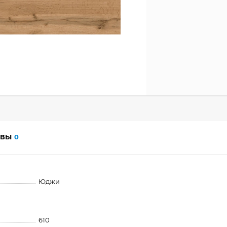
ЫВЫ
0
Юджи
610