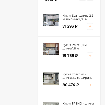
Кухня Ева - длина 2,6
м, ширина 2,05 м
71 293
₽
Кухня Принцесса -
Кухня Point 1,8 м -
длина 2,4 м
длина 1,8 м
38 767
₽
19 758
₽
Кухня Оптима - длина
Кухня Классик -
2,8 м, ширина 1,4 м
длина 2,7 м, ширина
2,2 м
52 197
₽
86 474
₽
Кухня Камелия -
Кухня TREND - длина