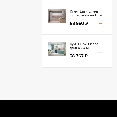
Кухня Ева - длина
Кухня Базис Nicole-
2,85 м, ширина 1,8 м
Mix 2,1 метра
68 960
₽
42 750
₽
Кухня Принцесса -
Кухня Базис-
длина 2,4 м
Классика - длина 2,6
м
38 767
₽
67 359
₽
Кухня Оптима - длина
Кухня Базис
2,8 м, ширина 1,4 м
Миксколор 2,4 метра
52 197
₽
46 710
₽
Кухня Камелия -
Кухня Базис
длина 1,8 м
Миксколор 2,5 метра