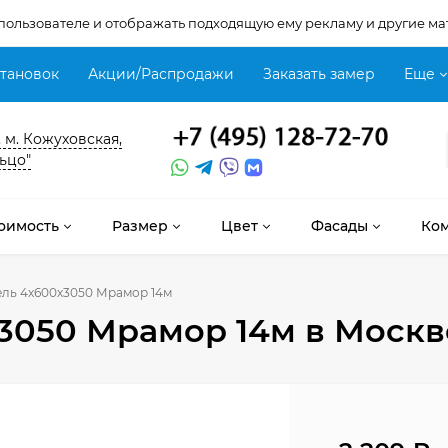
 пользователе и отображать подходящую ему рекламу и другие ма
становок
Акции/Распродажи
Заказать замер
Еще
, м. Кожуховская,
ьцо"
оимость
Размер
Цвет
Фасады
Ко
ель 4х600х3050 Мрамор 14м
х3050 Мрамор 14м
в Москв