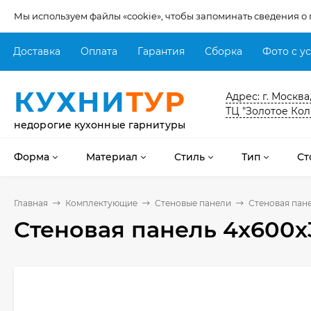
Мы используем файлы «cookie», чтобы запоминать сведения о
Доставка
Оплата
Гарантия
Сборка
Фото с у
КУХНИ
ТУР
Адрес: г. Москва
ТЦ "Золотое Кол
недорогие кухонные гарнитуры
Форма
Материал
Стиль
Тип
Ст
Главная
Комплектующие
Стеновые панели
Стеновая пан
Стеновая панель 4х600