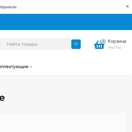
×
териалы.
Корзина
0
(пусто)
мплектующие
е