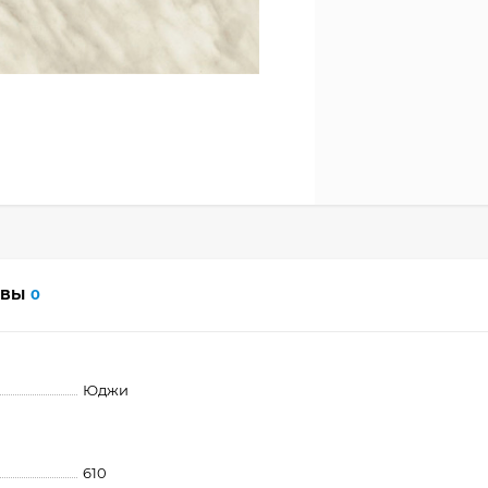
ЫВЫ
0
Юджи
610