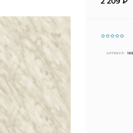
2 209
₽
АРТИКУЛ:
10