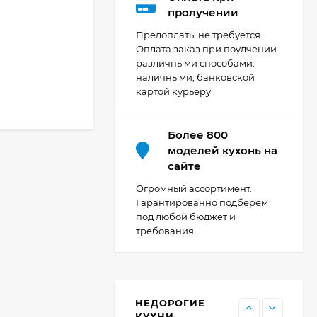
Кухня Мишель -
пролучении
длина 4,2 м
Предоплаты не требуется.
69 303
₽
Оплата заказ при поулчении
различными способами:
наличными, банковской
картой курьеру
Кухня Принцесса -
длина 2,4 м, ширина
1,2 м
44 091
₽
Более 800
моделей кухонь на
сайте
Кухня Point 1,2 м -
Огромный ассортимент.
длина 1,2 м
Гарантированно подберем
под любой бюджет и
13 655
₽
требования.
Кухня Point - длина 1
м
НЕДОРОГИЕ
11 476
₽
КУХНИ