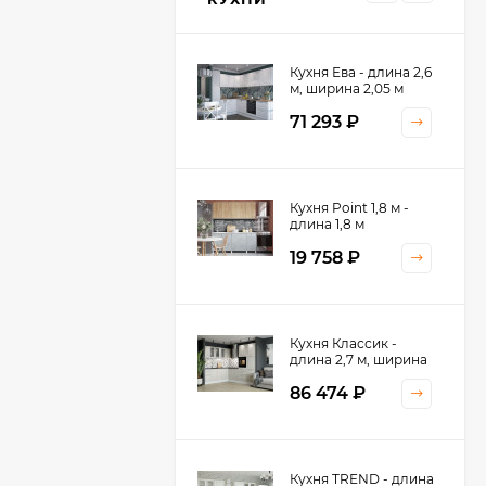
Кухня Ева - длина 2,6
м, ширина 2,05 м
71 293
₽
Кухня Принцесса -
Кухня Point 1,8 м -
длина 2,4 м
длина 1,8 м
38 767
₽
19 758
₽
Кухня Оптима - длина
Кухня Классик -
2,8 м, ширина 1,4 м
длина 2,7 м, ширина
2,2 м
52 197
₽
86 474
₽
Кухня Камелия -
Кухня TREND - длина