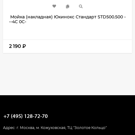
Мойка (накладная) Юкинокс Стандарт STD500.500 -
--4C 0C-
2 190
₽
Адрес: г. Москва, м. Кожуховская, ТЦ "Золотое Кольцо"