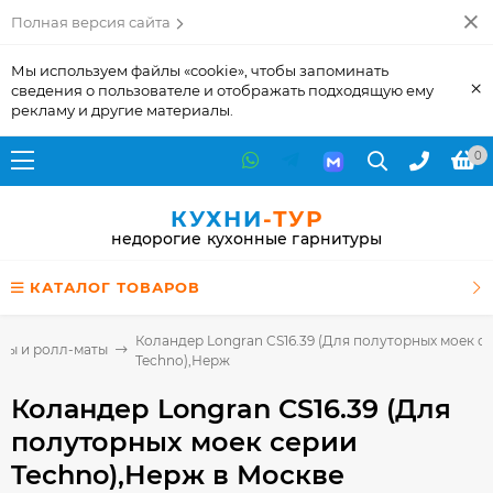
Полная версия сайта
Мы используем файлы «cookie», чтобы запоминать
×
сведения о пользователе и отображать подходящую ему
рекламу и другие материалы.
0
КУХНИ
-ТУР
недорогие кухонные гарнитуры
КАТАЛОГ ТОВАРОВ
Коландер Longran CS16.39 (Для полуторных моек с
ры и ролл-маты
Techno),Нерж
Коландер Longran CS16.39 (Для
полуторных моек серии
Techno),Нерж
в Москве