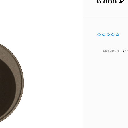
6 888
₽
АРТИКУЛ:
76