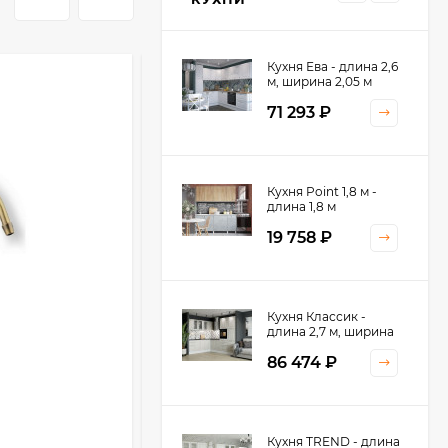
Кухня Ева - длина 2,6
м, ширина 2,05 м
71 293
₽
Кухня Принцесса -
Кухня Point 1,8 м -
длина 2,4 м
длина 1,8 м
38 767
₽
19 758
₽
Кухня Оптима - длина
Кухня Классик -
2,8 м, ширина 1,4 м
длина 2,7 м, ширина
2,2 м
52 197
₽
86 474
₽
Кухня Камелия -
Кухня TREND - длина