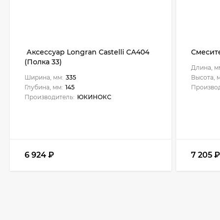
Аксессуар Longran Castelli CA404
Смесите
(Полка 33)
Длина, м
Ширина, мм:
335
Высота, 
Глубина, мм:
145
Производ
Производитель:
ЮКИНОКС
6 924
₽
7 205