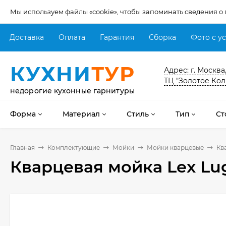
Мы используем файлы «cookie», чтобы запоминать сведения о
Доставка
Оплата
Гарантия
Сборка
Фото с у
КУХНИ
ТУР
Адрес: г. Москва
ТЦ "Золотое Кол
недорогие кухонные гарнитуры
Форма
Материал
Стиль
Тип
Ст
Главная
Комплектующие
Мойки
Мойки кварцевые
Кв
Кварцевая мойка Lex Lu