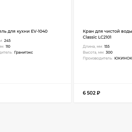
ль для кухни EV-1040
Кран для чистой воды
Classic LC2101
м:
245
мм:
110
Длина, мм:
155
итель:
Гранитэкс
Высота, мм:
300
Производитель:
ЮКИНОК
₽
6 502
₽