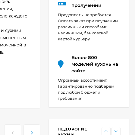
шока.
Кухня Мишель -
пролучении
жения,
длина 4,2 м
Предоплаты не требуется.
осле каждого
69 303
₽
Оплата заказ при поулчении
различными способами:
 и сухими
наличными, банковской
, смоченным
картой курьеру
Кухня Принцесса -
смоченной в
длина 2,4 м, ширина
1,2 м
ь.
44 091
₽
Более 800
моделей кухонь на
сайте
Кухня Point 1,2 м -
Огромный ассортимент.
длина 1,2 м
Гарантированно подберем
под любой бюджет и
13 655
₽
требования.
Кухня Point - длина 1
м
НЕДОРОГИЕ
11 476
₽
КУХНИ