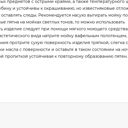
лых предметов с острыми краями, а также температурного 
лубину и устойчивы к окрашиванию, но известняковые отло
оставлять следы. Рекомендуется насухо вытирать мойку п
е пятна на мойках светлых тонов, то можно использовать
ь изделие следует при помощи мягкого моющего средства
 эстетического вида натрите мойку вафельным полотенцем
ания протрите сухую поверхность изделия тряпкой, слегка 
и масла с поверхности и оставьте в таком состоянии на ноч
ной пропиткой устойчивая к повторному образованию пятен.