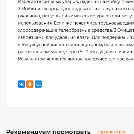
Избегайте сильных ударов, падения на мойку тяже
2.Мойки из кварца однородны по составу на всю г
ржавчина, пищевые и химические красители могут 
использования. Если же появились трудновыводимы
хлорсодержащие гелеобразные средства. 3.Очищат
салфетками для удаления влаги. Для поддержания
в 9% уксусной кислоты или ацетоном, после высых
растительном масле, через 5-10 мин удалите излишк
Результатом является чистая поверхность с масля
Рекомендуем посмотреть
СРАВНИТЬ ВСЕ