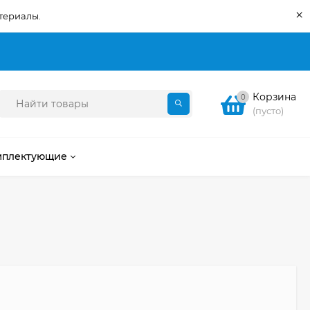
×
териалы.
Корзина
0
(пусто)
мплектующие