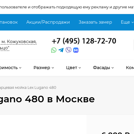
 пользователе и отображать подходящую ему рекламу и другие ма
становок
Акции/Распродажи
Заказать замер
Еще
, м. Кожуховская,
ьцо"
оимость
Размер
Цвет
Фасады
Ко
арцевая мойка Lex Lugano 480
gano 480
в Москве