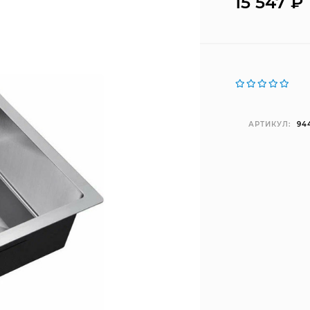
15 547
₽
АРТИКУЛ:
94