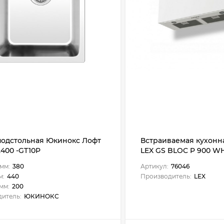
подстольная Юкинокс Лофт
Встраиваемая кухонн
400 -GT10P
LEX GS BLOC P 900 WH
мм:
380
Артикул:
76046
м:
440
Производитель:
LEX
мм:
200
итель:
ЮКИНОКС