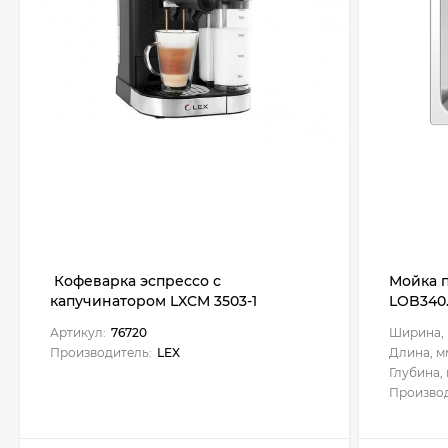
Кофеварка эспрессо с
Мойка 
капучинатором LXCM 3503-1
LOB340.
Артикул:
76720
Ширина, 
Производитель:
LEX
Длина, м
Глубина, 
Производ