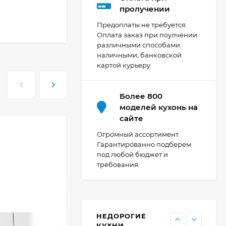
Кухня Мишель -
пролучении
длина 4,2 м
Предоплаты не требуется.
69 303
₽
Оплата заказ при поулчении
различными способами:
наличными, банковской
картой курьеру
Кухня Принцесса -
длина 2,4 м, ширина
1,2 м
44 091
₽
Более 800
моделей кухонь на
сайте
Кухня Point 1,2 м -
Огромный ассортимент.
длина 1,2 м
Гарантированно подберем
под любой бюджет и
13 655
₽
требования.
Кухня Point - длина 1
м
НЕДОРОГИЕ
11 476
₽
КУХНИ