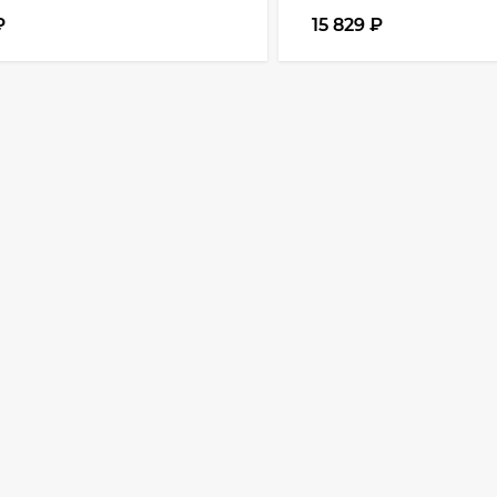
₽
15 829
₽