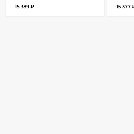
15 389
₽
15 377