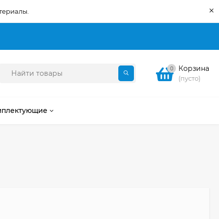
×
териалы.
Корзина
0
(пусто)
мплектующие