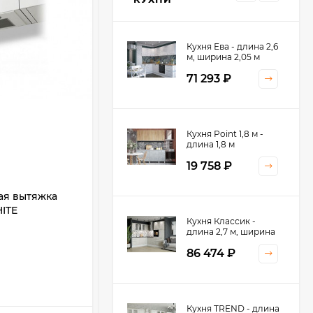
Кухня Ева - длина 2,6
м, ширина 2,05 м
71 293
₽
Кухня Принцесса -
Кухня Point 1,8 м -
длина 2,4 м
длина 1,8 м
38 767
₽
19 758
₽
ая вытяжка
Встраиваемая кухонная вытяжка
ITE
LEX HUBBLE 2M 600 RAW WOOD
Кухня Оптима - длина
Кухня Классик -
2,8 м, ширина 1,4 м
длина 2,7 м, ширина
Артикул:
76058
2,2 м
Производитель:
LEX
52 197
₽
86 474
₽
Кухня Камелия -
Кухня TREND - длина