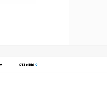
А
ОТЗЫВЫ
0