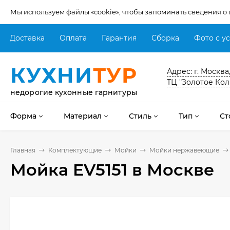
Мы используем файлы «cookie», чтобы запоминать сведения о
Доставка
Оплата
Гарантия
Сборка
Фото с у
КУХНИ
ТУР
Адрес: г. Москва
ТЦ "Золотое Кол
недорогие кухонные гарнитуры
Форма
Материал
Стиль
Тип
Ст
Главная
Комплектующие
Мойки
Мойки нержавеющие
Мойка EV5151
в Москве