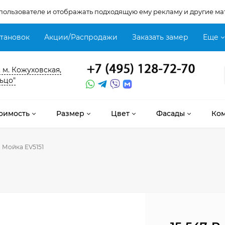
 пользователе и отображать подходящую ему рекламу и другие ма
становок
Акции/Распродажи
Заказать замер
Еще
, м. Кожуховская,
ьцо"
оимость
Размер
Цвет
Фасады
Ко
Мойка EV5151