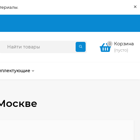
×
териалы.
Корзина
0
(пусто)
мплектующие
Москве