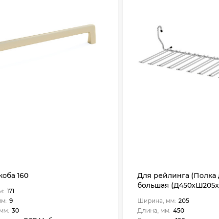
коба 160
Для рейлинга (Полка 
большая (Д450хШ205х
м:
171
хром)
мм:
9
Ширина, мм:
205
мм:
30
Длина, мм:
450