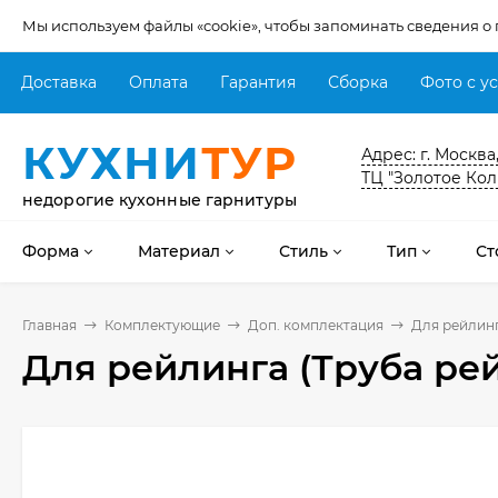
Мы используем файлы «cookie», чтобы запоминать сведения о
Доставка
Оплата
Гарантия
Сборка
Фото с у
КУХНИ
ТУР
Адрес: г. Москва
ТЦ "Золотое Кол
недорогие кухонные гарнитуры
Форма
Материал
Стиль
Тип
Ст
Главная
Комплектующие
Доп. комплектация
Для рейлинг
Для рейлинга (Труба ре