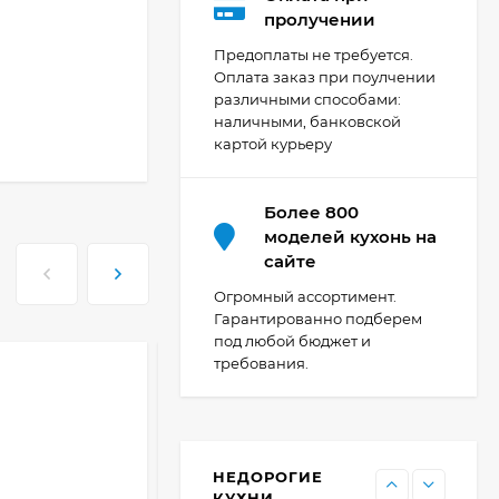
Кухня Мишель -
пролучении
длина 4,2 м
Предоплаты не требуется.
69 303
₽
Оплата заказ при поулчении
различными способами:
наличными, банковской
картой курьеру
Кухня Принцесса -
длина 2,4 м, ширина
1,2 м
44 091
₽
Более 800
моделей кухонь на
сайте
Кухня Point 1,2 м -
Огромный ассортимент.
длина 1,2 м
Гарантированно подберем
под любой бюджет и
13 655
₽
требования.
Кухня Point - длина 1
м
НЕДОРОГИЕ
11 476
₽
КУХНИ