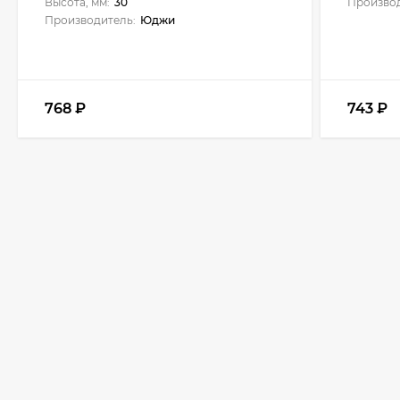
Высота, мм:
30
Производ
Производитель:
Юджи
768
₽
743
₽