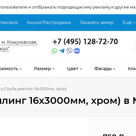
 пользователе и отображать подходящую ему рекламу и другие ма
становок
Акции/Распродажи
Заказать замер
Еще
, м. Кожуховская,
ьцо"
оимость
Размер
Цвет
Фасады
Ко
а (Труба рейлинг 16х3000мм, хром)
йлинг 16х3000мм, хром)
в 