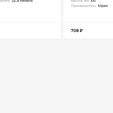
итель:
ДСВ Мебель
Высота, мм:
100
Производитель:
Юджи
708
₽