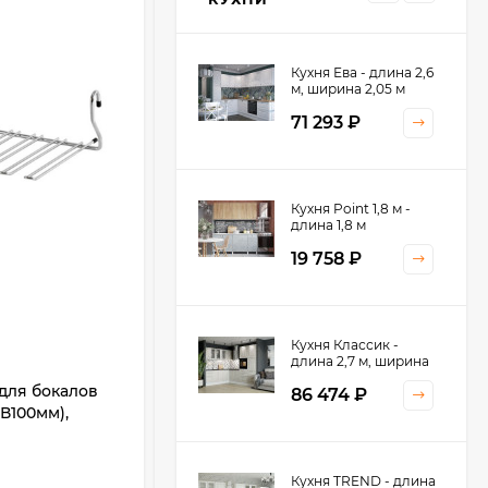
Кухня Ева - длина 2,6
м, ширина 2,05 м
71 293
₽
Кухня Принцесса -
Кухня Point 1,8 м -
длина 2,4 м
длина 1,8 м
38 767
₽
19 758
₽
Кухня Оптима - длина
Кухня Классик -
2,8 м, ширина 1,4 м
длина 2,7 м, ширина
2,2 м
для бокалов
Для рейлинга (Полка двойная
52 197
₽
86 474
₽
В100мм),
малая (Д210хШ80хВ310мм), хром)
Ширина, мм:
80
Длина, мм:
210
Кухня Камелия -
Кухня TREND - длина