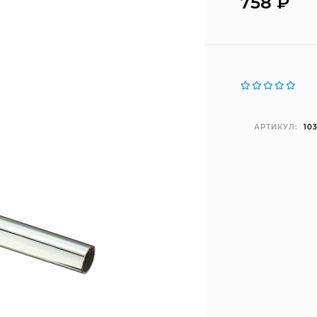
758
₽
АРТИКУЛ:
10