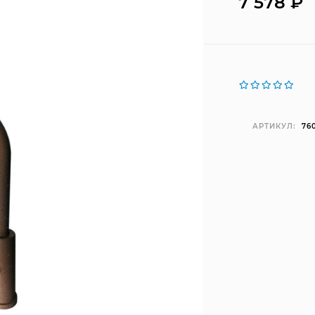
7 578
₽
АРТИКУЛ:
76