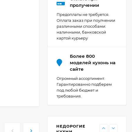
Кухня Мишель -
пролучении
длина 4,2 м
Предоплаты не требуется.
69 303
₽
Оплата заказ при поулчении
различными способами:
наличными, банковской
картой курьеру
Кухня Принцесса -
длина 2,4 м, ширина
1,2 м
44 091
₽
Более 800
моделей кухонь на
сайте
Кухня Point 1,2 м -
Огромный ассортимент.
длина 1,2 м
Гарантированно подберем
под любой бюджет и
13 655
₽
требования.
Кухня Point - длина 1
м
НЕДОРОГИЕ
11 476
₽
КУХНИ