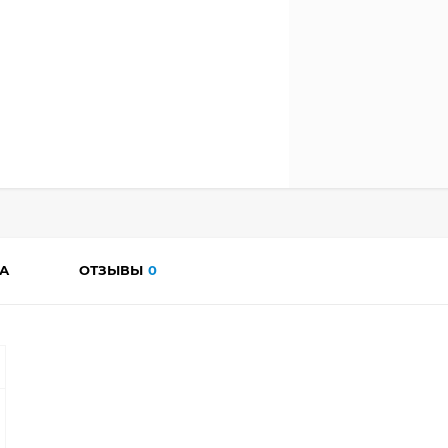
А
ОТЗЫВЫ
0