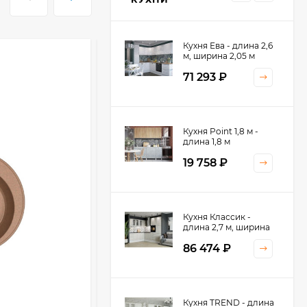
Кухня Ева - длина 2,6
м, ширина 2,05 м
71 293
₽
Кухня Принцесса -
Кухня Point 1,8 м -
длина 2,4 м
длина 1,8 м
38 767
₽
19 758
₽
Кухня Оптима - длина
Кухня Классик -
2,8 м, ширина 1,4 м
длина 2,7 м, ширина
2,2 м
52 197
₽
86 474
₽
Кухня Камелия -
Кухня TREND - длина