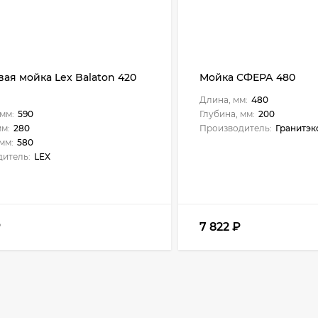
ая мойка Lex Balaton 420
Мойка СФЕРА 480
Длина, мм:
480
мм:
590
Глубина, мм:
200
мм:
280
Производитель:
Гранитэк
мм:
580
итель:
LEX
₽
7 822
₽