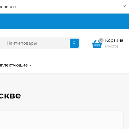
×
териалы.
Корзина
0
(пусто)
мплектующие
скве