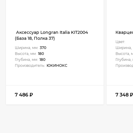
Аксессуар Longran Italia KIT2004
Кварцев
(База 18, Полка 37)
Цвет:
Ширина, мм:
370
Ширина, 
Высота, мм:
180
Высота, 
Глубина, мм:
180
Глубина, 
Производитель:
ЮКИНОКС
Производ
7 486
₽
7 348