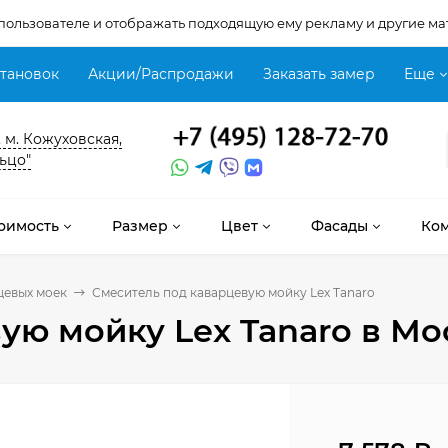
 пользователе и отображать подходящую ему рекламу и другие ма
становок
Акции/Распродажи
Заказать замер
Еще
, м. Кожуховская,
ьцо"
оимость
Размер
Цвет
Фасады
Ко
цевых моек
Смеситель под каварцевую мойку Lex Tanaro
ую мойку Lex Tanaro
в Мо