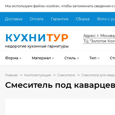
Мы используем файлы «cookie», чтобы запоминать сведения о
Доставка
Оплата
Гарантия
Сборка
Фото с у
КУХНИ
ТУР
Адрес: г. Москва
ТЦ "Золотое Кол
недорогие кухонные гарнитуры
Форма
Материал
Стиль
Тип
Ст
Главная
Комплектующие
Смесители
Смесители для квар
Смеситель под каварцев