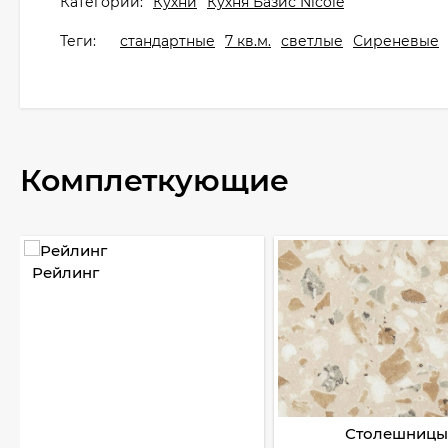
Категории:
Кухни
Кухня Базис Nicole
Теги:
стандартные
7 кв.м.
светлые
Сиреневые
Комплеткующие
Рейлинг
Столешницы