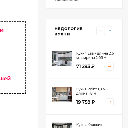
Кухня Point - длина 1
м
НЕДОРОГИЕ
 и
11 476
₽
КУХНИ
Кухня Ева - длина 2,6
м, ширина 2,05 м
71 293
₽
ашей
Кухня Принцесса -
Кухня Point 1,8 м -
длина 2,4 м
длина 1,8 м
38 767
₽
19 758
₽
Кухня Оптима - длина
Кухня Классик -