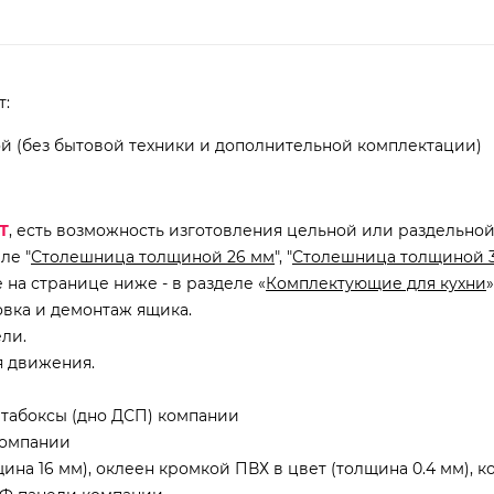
т:
ой (без бытовой техники и дополнительной комплектации)
Т
, есть возможность изготовления цельной или раздельно
ле "
Столешница толщиной 26 мм
", "
Столешница толщиной 
на странице ниже - в разделе «
Комплектующие для кухни
»
овка и демонтаж ящика.
ли.
я движения.
табоксы (дно ДСП) компании
компании
на 16 мм), оклеен кромкой ПВХ в цвет (толщина 0.4 мм), к