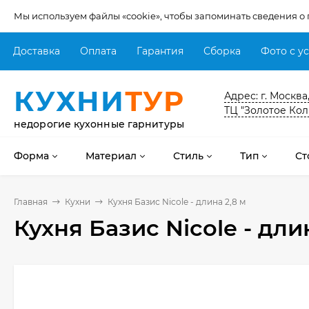
Мы используем файлы «cookie», чтобы запоминать сведения о
Доставка
Оплата
Гарантия
Сборка
Фото с у
КУХНИ
ТУР
Адрес: г. Москва
ТЦ "Золотое Кол
недорогие кухонные гарнитуры
Форма
Материал
Стиль
Тип
Ст
Главная
Кухни
Кухня Базис Nicole - длина 2,8 м
Кухня Базис Nicole - дли