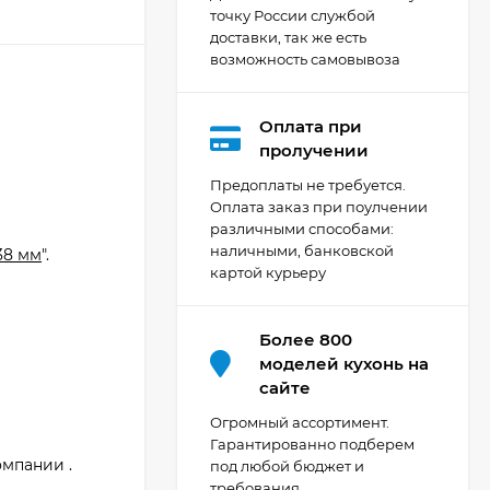
точку России службой
доставки, так же есть
возможность самовывоза
Оплата при
Кухня Мишель -
пролучении
длина 4,2 м
Предоплаты не требуется.
69 303
₽
Оплата заказ при поулчении
й
различными способами:
наличными, банковской
38 мм
".
картой курьеру
Кухня Принцесса -
длина 2,4 м, ширина
1,2 м
44 091
₽
Более 800
моделей кухонь на
сайте
Кухня Point 1,2 м -
Огромный ассортимент.
длина 1,2 м
Гарантированно подберем
омпании .
под любой бюджет и
13 655
₽
требования.