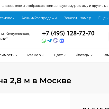
 пользователе и отображать подходящую ему рекламу и другие ма
становок
Акции/Распродажи
Заказать замер
Еще
, м. Кожуховская,
ьцо"
оимость
Размер
Цвет
Фасады
Ко
на 2,8 м
в Москве