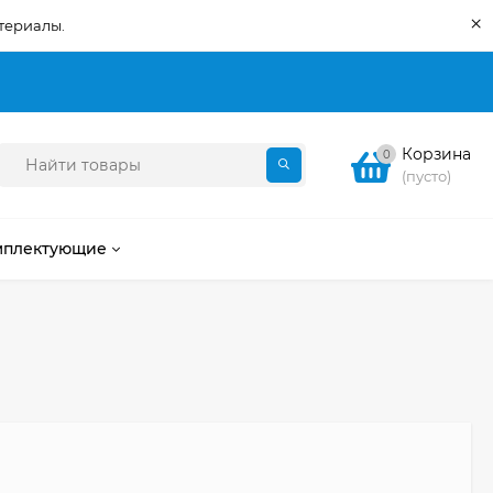
×
териалы.
Корзина
0
(пусто)
мплектующие